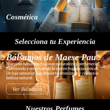
Cosmética
Selecciona tu Experiencia
Bálsamos de Maese Pau
Nuestros bálsamos fusionan naturaleza y perfumería,
hidratando y envolviendo tu piel en fragancias únicas.
Un lujo sensorial que despierta emociones y celebra la
belleza natural.
Ver Bálsamos
Nuestros Perfumes