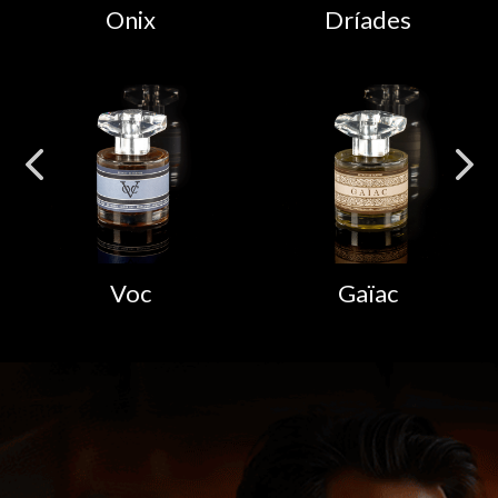
Onix
Dríades
Voc
Gaïac