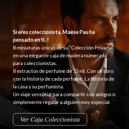
Si eres coleccionista, Maese Pau ha
pensado en tí..!
8 miniaturas únicas de su "Colección Privada",
en una elegante caja de madera numerada
para coleccionistas.
8 extractos de perfume de 15 ml. Con un libro
con la historia de cada perfume. La historia de
la casa y su perfumista.
Un viaje sensorial para compartir con amigos o
simplemente regalar a alguien muy especial.
Ver Caja Coleccionista